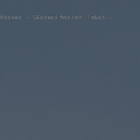
elseehaus
Gästehaus Heselbach
Freizeit
for "Murnerseehaus"
Submenu for "Brückelseehaus"
Submenu for "